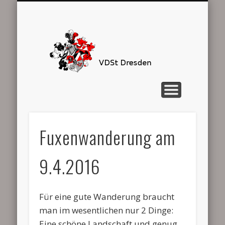
SEMESTERPROGRAMM
STARTSEITE
KONTAKT
DER VDST
INTERN
VDSt
Dresden
Fuxenwanderung am
9.4.2016
Für eine gute Wanderung braucht
man im wesentlichen nur 2 Dinge:
Eine schöne Landschaft und genug