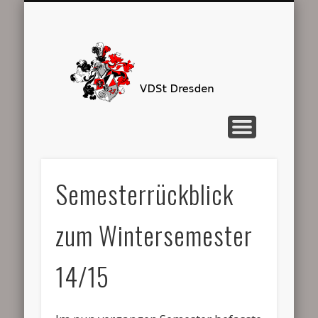
SEMESTERPROGRAMM
STARTSEITE
KONTAKT
DER VDST
INTERN
VDSt
Dresden
Semesterrückblick
zum Wintersemester
14/15